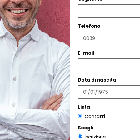
PRODOTTI CORRELATI
Telefono
E-mail
Data di nascita
Lista
Contatti
Scegli
FLOWER MOUNTAIN YAMANO 3 UNI
SUEDE/NYLON RUST
Iscrizione