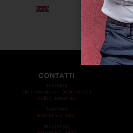
ABITO DONATELL
Scegli
€
325,00
€
Scegl
CONTATTI
Boutique
Circonvallazione Ostiense 275
00154, Roma RM
Telefono
+39 06 574 0437
WhatsApp
+39 06 574 0437