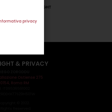
ORECCHINI VIVIENNE LIGHT
€
82,00
'informativa privacy
Scegli
IGHT & PRIVACY
IEGO ZORODDU
allazione Ostiense 275
00154, Roma RM
.I. IT09536591002
 ZRDDGI77S29H501W
opyright © 2022.
l Rights Reserved.