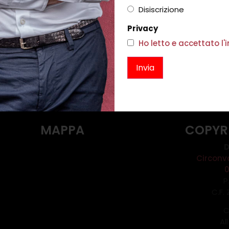
€
219,00
€
131,00
Disiscrizione
O NATURALE
Scegli
Privacy
195,00
Ho letto e accettato l
i
MAPPA
COPYR
D
Circonv
P
C.F.
C
Al