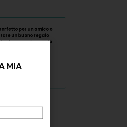
perfetto per un amico o
stare un buono regalo
 taglia e regala questo
dice sconto di pari
o qualsiasi altro
A MIA
%