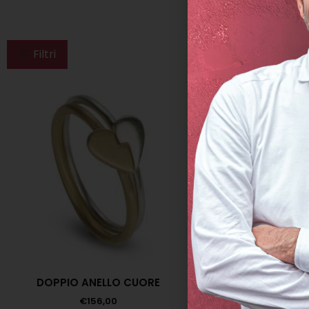
Filtri
DOPPIO ANELLO CUORE
€
156,00