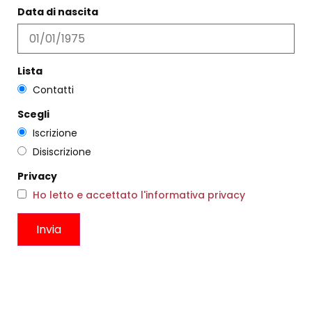
Data di nascita
Lista
Contatti
Scegli
Iscrizione
NEWSLETTER
Disiscrizione
iscriviti qui
Privacy
Ho letto e accettato l'informativa privacy
COPYRIGHT & PRIVACY
DIEGO ZORODDU
Circonvallazione Ostiense 275
00154, Roma RM
P.I. IT09536591002
C.F. ZRDDGI77S29H501W