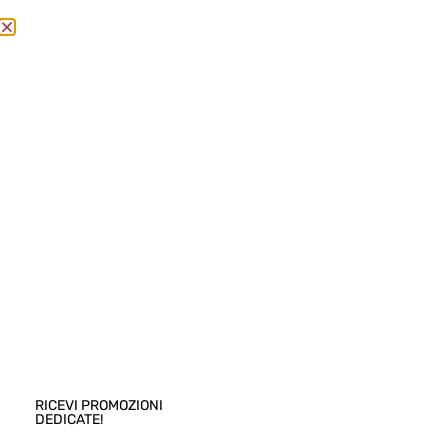
SPEDIZIONE GRATUITA DA €140
Gli ordini online effettuati dal 8 al 26 agosto
saranno evasi dal giorno 27.
0
COOKIE POLICY
Cookie Policy
RICEVI PROMOZIONI
DEDICATE!