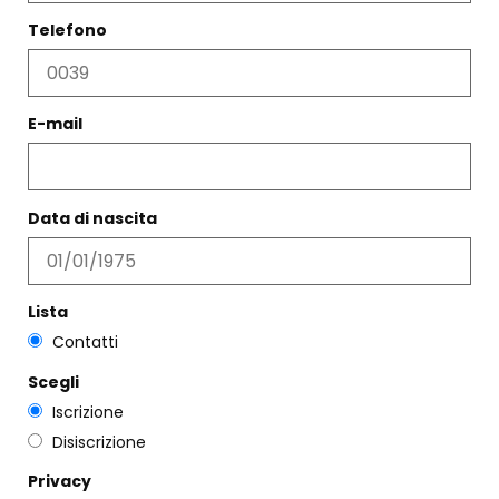
Telefono
E-mail
Data di nascita
Lista
MOCASSINO CROSTA BLU
Contatti
€
295,00
Scegli
CAMELIA CASHMERE ROSA
Scegli
€
330,00
Iscrizione
Disiscrizione
Scegli
Privacy