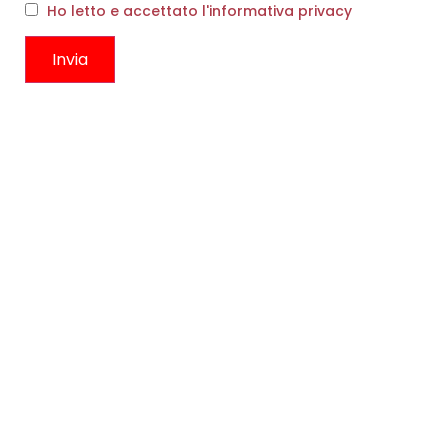
Ho letto e accettato l'informativa privacy
ELSA NERA
ELSA ROSÈ
€
290,00
€
290,00
Scegli
Scegli