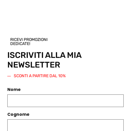
Scegli
Scegli
RICEVI PROMOZIONI
DEDICATE!
ISCRIVITI ALLA MIA
NEWSLETTER
SCONTI A PARTIRE DAL 10%
Nome
PANTALONE ANDREA GRIGIO
CILIEGIO CASHMERE LATTE
Cognome
€
350,00
€
347,00
Scegli
Scegli