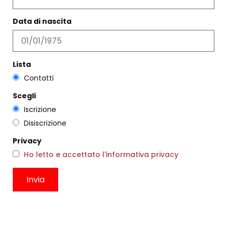
Data di nascita
Lista
Contatti
Scegli
Iscrizione
Disiscrizione
Privacy
GONNA KITE OLIVE
PANTALONE PALAZZO
SABBIA
Ho letto e accettato l'informativa privacy
€
305,00
€
183,00
€
117,00
€
70,00
Scegli
Scegli