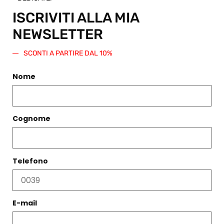
spendere
ISCRIVITI ALLA MIA
su questo
o qualsiasi
NEWSLETTER
altro
articolo
SCONTI A PARTIRE DAL 10%
presente
nello Shop.
Nome
Regala
questo
prodotto
Cognome
Telefono
PRODOTTI CORRELATI
E-mail
Filtri