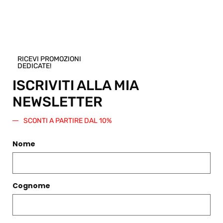
Scegli
Scegli
RICEVI PROMOZIONI
DEDICATE!
ISCRIVITI ALLA MIA
NEWSLETTER
SCONTI A PARTIRE DAL 10%
Nome
MOCASSINO CROSTA BLU
ELSA NERA
€
295,00
€
290,00
Cognome
Scegli
Scegli