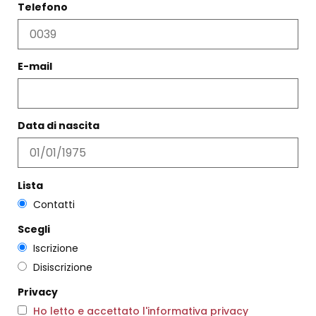
Telefono
E-mail
Data di nascita
ELSA ROSÈ
STIVALE CARACAS NERO
Lista
€
290,00
€
285,00
Contatti
Scegli
Scegli
Scegli
Iscrizione
Disiscrizione
Privacy
Ho letto e accettato l'informativa privacy