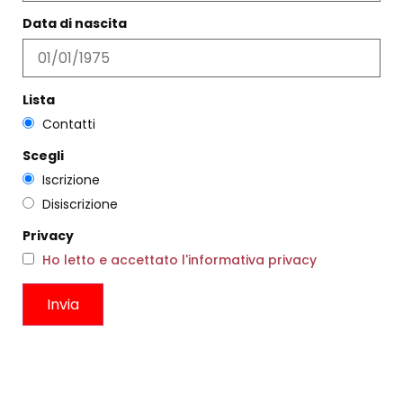
Data di nascita
Lista
Contatti
Scegli
Iscrizione
Disiscrizione
SANDALO ONDEL BRUCIATO
€
177,00
€
106,00
Privacy
CLUTCH EMMA
Ho letto e accettato l'informativa privacy
Scegli
€
40,00
Scegli