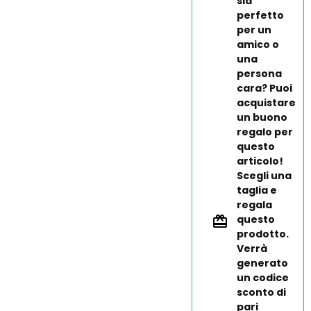
sia
perfetto
per un
amico o
una
persona
cara? Puoi
acquistare
un buono
regalo per
questo
articolo!
Scegli una
taglia e
regala
questo
prodotto.
Verrà
generato
un codice
sconto di
pari