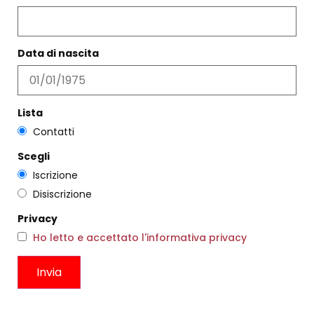
Data di nascita
Lista
Contatti
Scegli
Iscrizione
Disiscrizione
Privacy
BRACCIALE LUNA ELLESANTI
BRACCIALE SQUARE GEL
Ho letto e accettato l'informativa privacy
ELLESANTI
€
39,00
€
39,00
Scegli
Scegli