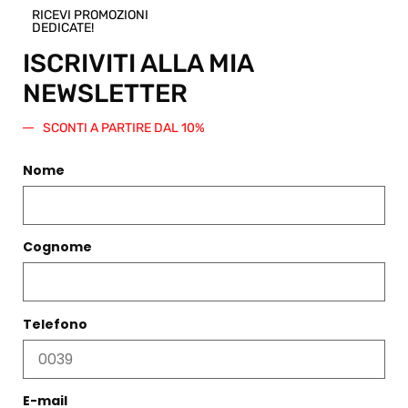
Scegli
RICEVI PROMOZIONI
DEDICATE!
ISCRIVITI ALLA MIA
NEWSLETTER
SCONTI A PARTIRE DAL 10%
Nome
Cognome
IN SALDO -40%
OCCHIALINA TONDI
Telefono
CANNELLA
TOP OASI AMETISTA
€
59,00
€
143,00
€
85,00
Scegli
Scegli
E-mail