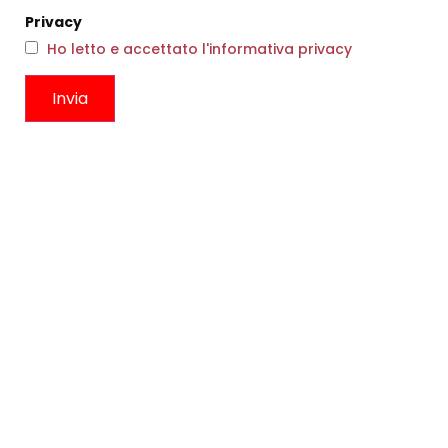
Privacy
Ho letto e accettato l'informativa privacy
IN SALDO -40%
MOCASSINO GLAM CIPRIA
€
279,00
€
167,00
TOP PRINTED PINK
€
166,00
Scegli
Scegli