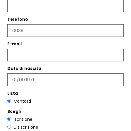
Telefono
E-mail
SANDALO SATIVA CIPRIA E
CORALLO
€
172,00
Data di nascita
VASO FIO ROSA E VERDE
Scegli
€
169,00
Scegli
Lista
Contatti
Scegli
Iscrizione
Disiscrizione