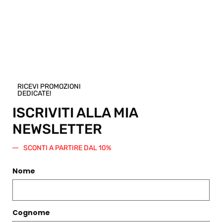
RICEVI PROMOZIONI
DEDICATE!
IN SALDO -40%
ISCRIVITI ALLA MIA
MOCASSINO NAPPE ROSÈ
NEWSLETTER
€
289,00
€
173,00
CAMICIA VALERIE AZALEA
€
195,00
Scegli
SCONTI A PARTIRE DAL 10%
Scegli
Nome
Cognome