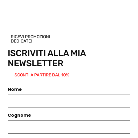
di pari importo da spendere su questo o
qualsiasi altro articolo presente nello
Shop.
Regala questo prodotto
RICEVI PROMOZIONI
DEDICATE!
ISCRIVITI ALLA MIA
NEWSLETTER
PRODOTTI CORRELATI
SCONTI A PARTIRE DAL 10%
Filtri
Nome
Cognome