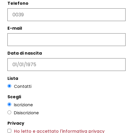
Telefono
E-mail
BROCCA PESCE COLORATO
ICHENDORF
€
43,00
CAMICIA BEATRIZ RIGHE
Data di nascita
€
376,00
€
225,00
Scegli
Scegli
Lista
Contatti
Scegli
Iscrizione
Disiscrizione
Privacy
Ho letto e accettato l'informativa privacy