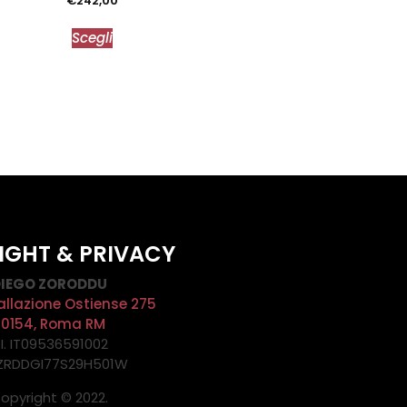
€
242,00
Scegli
IGHT & PRIVACY
IEGO ZORODDU
allazione Ostiense 275
00154, Roma RM
.I. IT09536591002
 ZRDDGI77S29H501W
opyright © 2022.