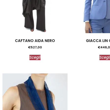
CAFTANO AIDA NERO
GIACCA LIN 
€
527,00
€
446,
Scegli
Scegl