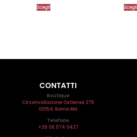
Scegli
Scegl
CONTATTI
Boutique
Circonvallazione Ostiense 275
00154, Roma RM
Telefono
+39 06 574 0437