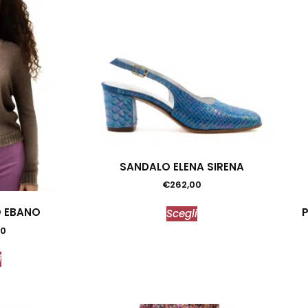
SANDALO ELENA SIRENA
€
262,00
O EBANO
Scegli
00
i