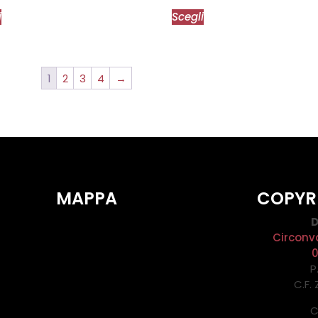
i
Scegli
1
2
3
4
→
MAPPA
COPYR
D
Circonv
P
C.F.
C