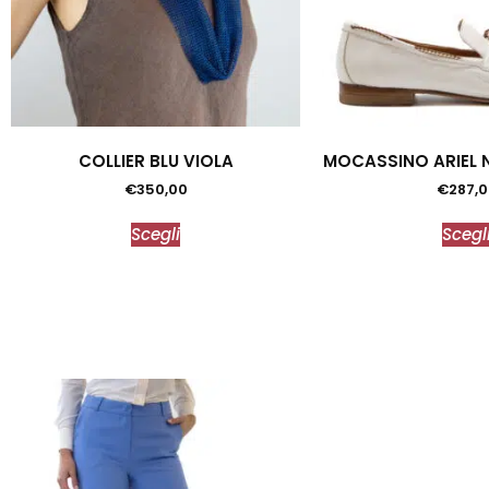
COLLIER BLU VIOLA
MOCASSINO ARIEL 
€
350,00
€
287,0
Scegli
Scegl