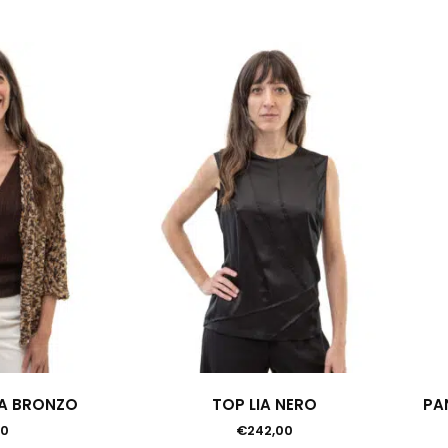
SA BRONZO
TOP LIA NERO
PA
00
€
242,00