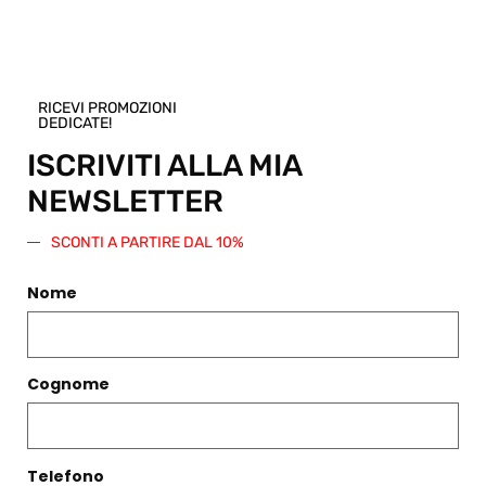
taglia e
regala
questo
prodotto.
RICEVI PROMOZIONI
Verrà
DEDICATE!
generato
un codice
ISCRIVITI ALLA MIA
sconto di
NEWSLETTER
pari
importo
SCONTI A PARTIRE DAL 10%
da
spendere
Nome
su questo
o qualsiasi
altro
articolo
presente
Cognome
nello Shop.
Regala
questo
Telefono
prodotto