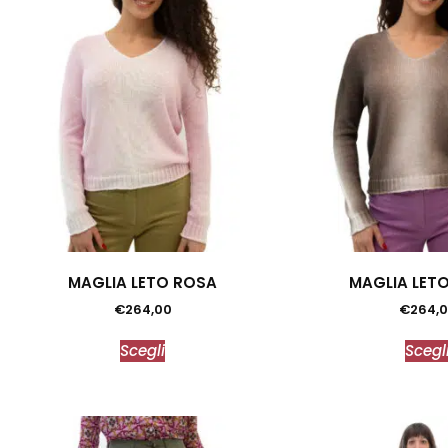
MAGLIA LETO ROSA
MAGLIA LET
€
264,00
€
264,
Scegli
Scegl