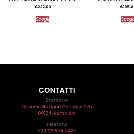
€
222,00
€
195,0
Scegli
Scegl
CONTATTI
Boutique
Circonvallazione Ostiense 275
00154, Roma RM
Telefono
+39 06 574 0437