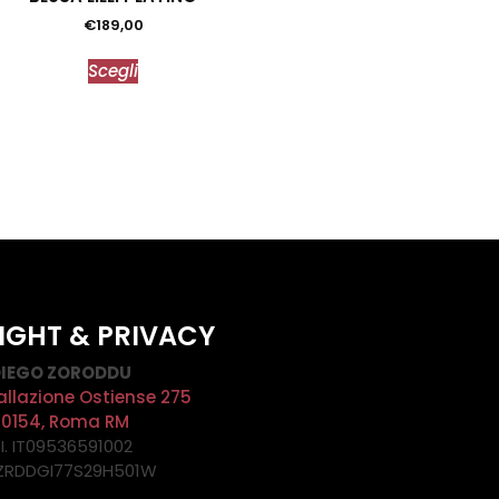
€
189,00
Scegli
IGHT & PRIVACY
IEGO ZORODDU
allazione Ostiense 275
00154, Roma RM
.I. IT09536591002
 ZRDDGI77S29H501W