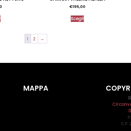
0
€
195,00
i
Scegli
1
2
→
MAPPA
COPYR
D
Circonv
P
C.F.