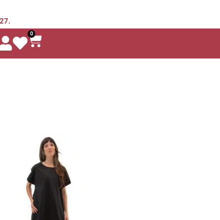
 27.
0