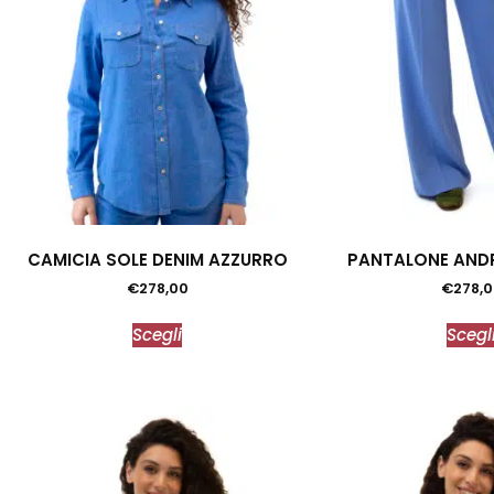
CAMICIA SOLE DENIM AZZURRO
PANTALONE ANDR
€
278,00
€
278,0
Scegli
Scegl