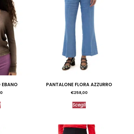
O EBANO
PANTALONE FLORA AZZURRO
00
€
258,00
i
Scegli