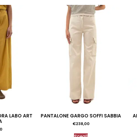
RA LABO ART
PANTALONE GARGO SOFFI SABBIA
A
A
€
238,00
00
Scegli