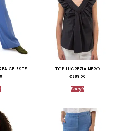
EA CELESTE
TOP LUCREZIA NERO
0
€
268,00
i
Scegli