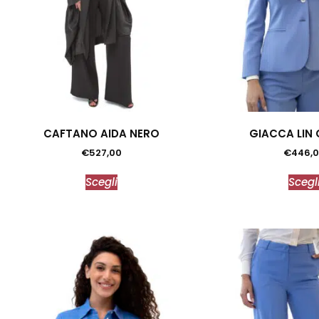
CAFTANO AIDA NERO
GIACCA LIN 
€
527,00
€
446,
Scegli
Scegl