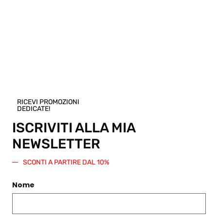
RICEVI PROMOZIONI
DEDICATE!
ISCRIVITI ALLA MIA
NEWSLETTER
SCONTI A PARTIRE DAL 10%
IN SALDO -40%
PANTALONE ELASTIC MORO
ABITO PRINT TABACCO
€
159,00
Nome
€
267,00
€
160,00
Scegli
Scegli