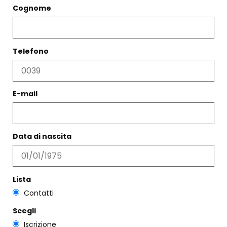
Cognome
Telefono
E-mail
Data di nascita
PANTALONE CLARA BLU
MAGLIA FRANCESCA
Lista
€
266,00
€
149,00
Contatti
Scegli
Scegli
Scegli
Iscrizione