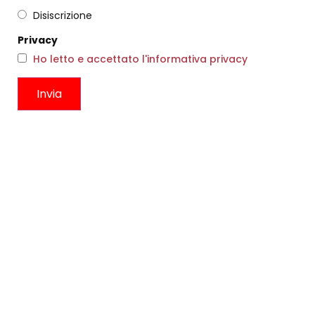
Disiscrizione
Privacy
Ho letto e accettato l'informativa privacy
VICTORIA ROSA
GONNA FLOREALE ROSA
€
149,00
€
149,00
Scegli
Scegli