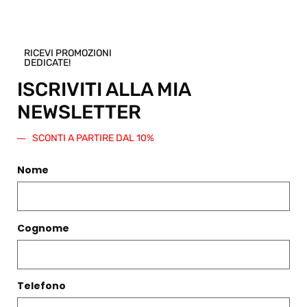
questo
prodotto.
Verrà
RICEVI PROMOZIONI
generato
DEDICATE!
un codice
sconto di
ISCRIVITI ALLA MIA
pari
NEWSLETTER
importo
da
SCONTI A PARTIRE DAL 10%
spendere
su questo
o qualsiasi
Nome
altro
articolo
presente
nello Shop.
Cognome
Regala
questo
prodotto
Telefono