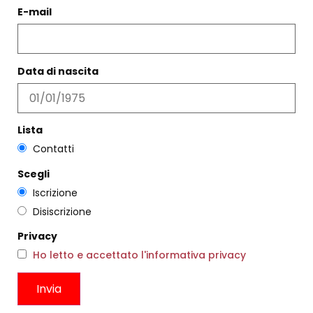
E-mail
PRODOTTI CORRELATI
Data di nascita
Filtri
Lista
Contatti
Scegli
Iscrizione
Disiscrizione
Privacy
Ho letto e accettato l'informativa privacy
SCARPA COGNAC CAMEL
FLOWER MOUNTAIN
YAMABUSHI WOMAN
€
249,00
€
149,00
SUEDE/NYLON R FUCHSIA