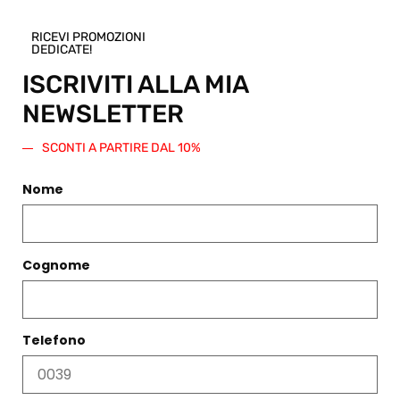
prodotto.
Verrà
RICEVI PROMOZIONI
DEDICATE!
generato
un codice
ISCRIVITI ALLA MIA
sconto di
NEWSLETTER
pari
importo
da
SCONTI A PARTIRE DAL 10%
spendere
su questo
Nome
o qualsiasi
altro
articolo
presente
Cognome
nello Shop.
Regala
questo
prodotto
Telefono