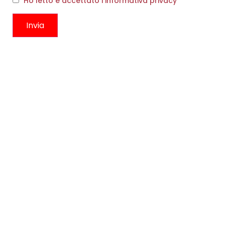
Ho letto e accettato l'informativa privacy
COLLANA KURO CARBONE
VASO SMOKE E AMBRA
€
115,00
€
59,00
Scegli
Scegli
CONTATTI
Boutique
Circonvallazione Ostiense 275
00154, Roma RM