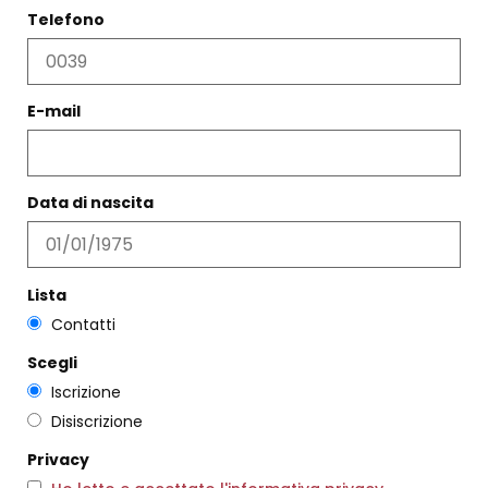
Telefono
LONGDRINK AMBRA
E-mail
€
15,00
MAGLIA RIGHE BICOLORE
Scegli
€
157,00
€
94,00
Data di nascita
Scegli
Lista
Contatti
Scegli
Iscrizione
Disiscrizione
Privacy