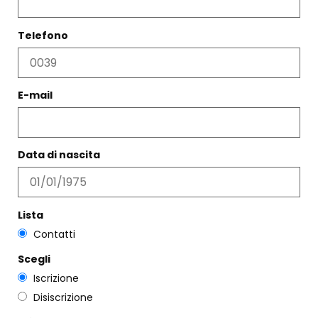
Telefono
E-mail
CAMICIA RENÉE POIS
COLLANA JEANNE
Data di nascita
TERRACOTTA
€
219,00
€
131,00
€
95,00
Scegli
Scegli
Lista
Contatti
Scegli
Iscrizione
Disiscrizione