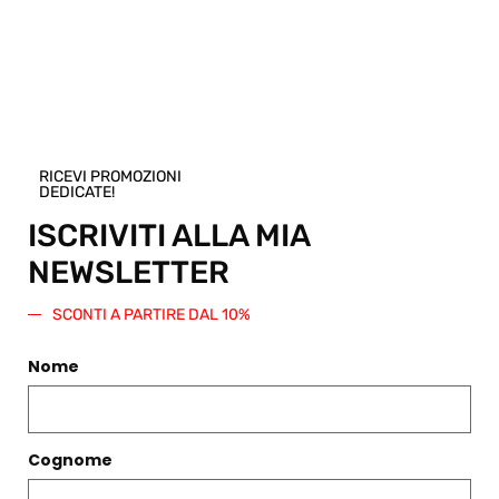
articolo! Scegli una taglia e regala questo
prodotto. Verrà generato un codice sconto
di pari importo da spendere su questo o
qualsiasi altro articolo presente nello
Shop.
Regala questo prodotto
RICEVI PROMOZIONI
DEDICATE!
ISCRIVITI ALLA MIA
NEWSLETTER
SCONTI A PARTIRE DAL 10%
PRODOTTI CORRELATI
Nome
Filtri
Cognome