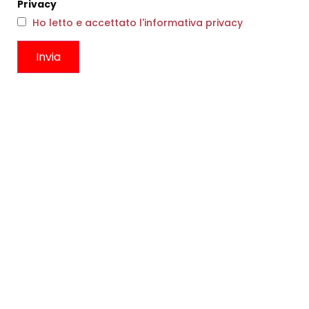
Privacy
Ho letto e accettato l'informativa privacy
ABITO BICO BLACK
FIAMMIFERI HEART
€
242,00
€
145,00
€
12,00
Scegli
Scegli
CONTATTI
Boutique