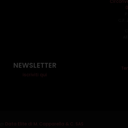
Circonv
P
C.F.
C
Al
NEWSLETTER
Ter
iscriviti qui
@
Data Elite di M. Capparella & C. SAS