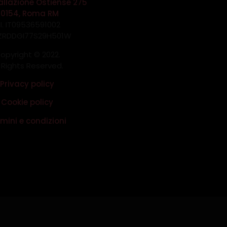
allazione Ostiense 275
00154, Roma RM
.I. IT09536591002
 ZRDDGI77S29H501W
opyright © 2022.
l Rights Reserved.
Privacy policy
Cookie policy
mini e condizioni