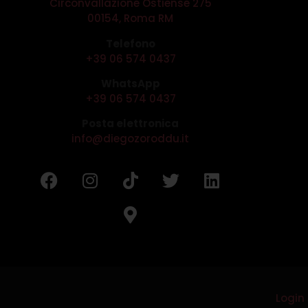
Circonvallazione Ostiense 275
00154, Roma RM
Telefono
+39 06 574 0437
WhatsApp
+39 06 574 0437
Posta elettronica
info@diegozoroddu.it
Login