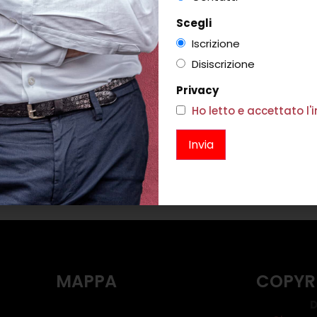
Scegli
Iscrizione
Disiscrizione
FASCE RASO
SANDALO PIRULINA NERO
FLO
Privacy
117,00
€
242,00
€
145,00
Ho letto e accettato l
i
Scegli
MAPPA
COPYR
D