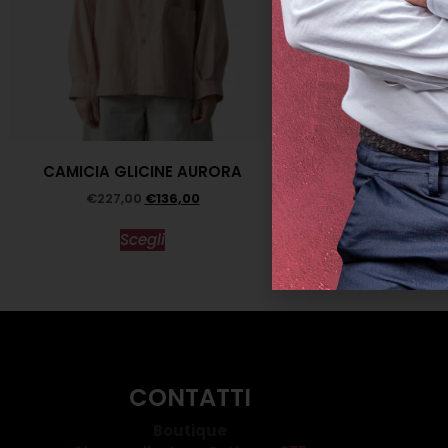
SANDALO MULTI
€
196,00
€
CAMICIA GLICINE AURORA
Scegl
€
227,00
€
136,00
Scegli
CONTATTI
Boutique