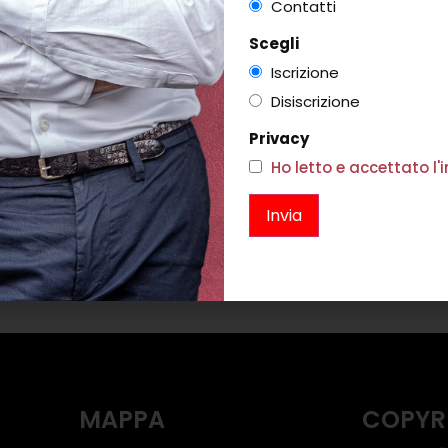
Contatti
Scegli
Iscrizione
Disiscrizione
ZUCCHERIERA MELA VERDE
Privacy
€
25,00
Ho letto e accettato l
VIAMILK
P
Scegli
28,00
i
MAPPA
COPYR