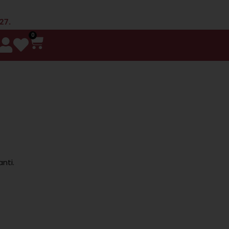
 27.
0
nti.