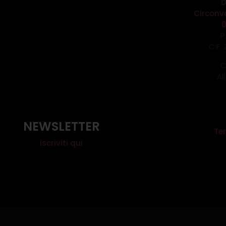
D
Circonv
P
C.F.
C
Al
NEWSLETTER
Ter
iscriviti qui