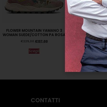
FLOWER MOUNTAIN YAMANO 3
WOMAN SUEDE/COTTON PA ROSA
€
229,00
€
137,00
MAGLIA SAL
Scegli
€
380,00
€
2
Scegl
CONTATTI