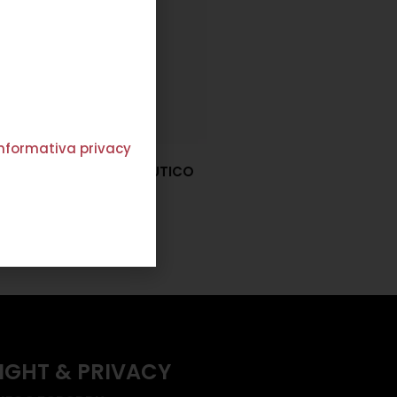
'informativa privacy
ANTALONE ADELINA NAUTICO
€
223,00
€
133,00
Scegli
IGHT & PRIVACY