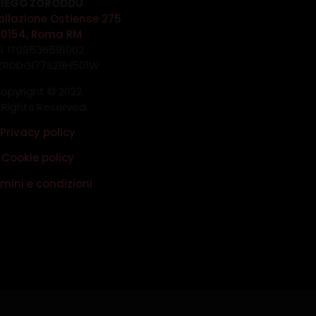
IEGO ZORODDU
allazione Ostiense 275
00154, Roma RM
.I. IT09536591002
 ZRDDGI77S29H501W
opyright © 2022.
l Rights Reserved.
Privacy policy
Cookie policy
mini e condizioni