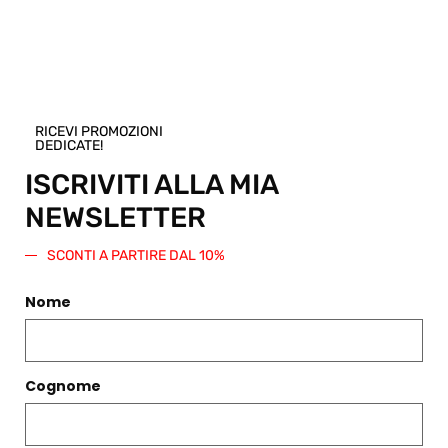
un buono
regalo per
questo
articolo!
Scegli una
taglia e
RICEVI PROMOZIONI
regala
DEDICATE!
questo
prodotto.
ISCRIVITI ALLA MIA
Verrà
NEWSLETTER
generato
un codice
SCONTI A PARTIRE DAL 10%
sconto di
pari
Nome
importo
da
spendere
su questo
o qualsiasi
Cognome
altro
articolo