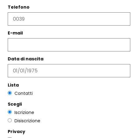
presente
nello Shop.
Telefono
Regala
questo
prodotto
E-mail
Data di nascita
PRODOTTI CORRELATI
Lista
Filtri
Contatti
Scegli
Iscrizione
Disiscrizione
Privacy