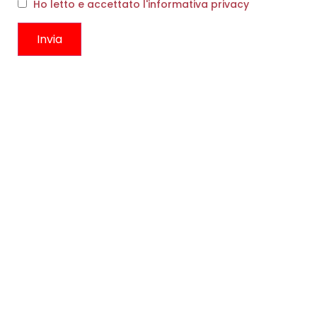
Ho letto e accettato l'informativa privacy
FLOWER MOUNTAIN YAMANO
3 UNI SUEDE/NYLON ZUCCA
€
219,00
€
131,00
ANELLO OSSO BIANCO
€
75,00
Scegli
Scegli