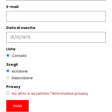
CAMICIA DALLAS ANICE
€
138,00
E-mail
€
223,00
€
133,00
Scegli
Scegli
Data di nascita
Lista
Contatti
Scegli
Iscrizione
Disiscrizione
Privacy
Ho letto e accettato l'informativa privacy
IN SALDO -40%
IN SALDO -40%