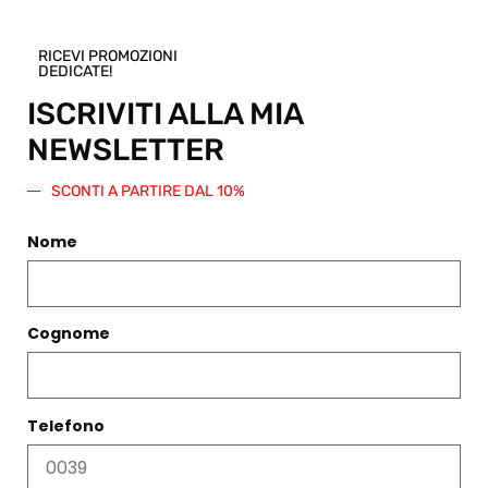
IN SALDO -40%
IN SALDO -40%
STOLA FIORE BLU
GIACCA ESNA GRANO
RICEVI PROMOZIONI
€
243,00
€
145,00
€
233,00
€
139,00
DEDICATE!
Scegli
Scegli
ISCRIVITI ALLA MIA
NEWSLETTER
SCONTI A PARTIRE DAL 10%
Nome
Cognome
Telefono
IN SALDO -40%
ELISE