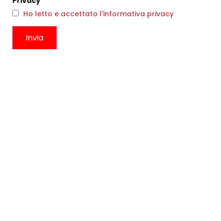
Privacy
Ho letto e accettato l'informativa privacy
ABITO INES RIGHE
COLLANA VIVIENNE ORO S
€
332,00
€
199,00
€
122,00
Scegli
Scegli
CONTATTI
Boutique
Circonvallazione Ostiense 275