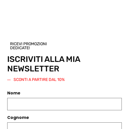
acquistare un buono regalo per questo
articolo! Scegli una taglia e regala questo
prodotto. Verrà generato un codice sconto
di pari importo da spendere su questo o
qualsiasi altro articolo presente nello
Shop.
Regala questo prodotto
RICEVI PROMOZIONI
DEDICATE!
ISCRIVITI ALLA MIA
NEWSLETTER
SCONTI A PARTIRE DAL 10%
PRODOTTI CORRELATI
Nome
Filtri
Cognome