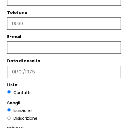
Telefono
E-mail
ORECCHINI OTTAGONO B
ABITO RETE OCRA ROSSA
Data di nascita
€
60,00
€
285,00
€
171,00
Scegli
Scegli
Lista
Contatti
Scegli
Iscrizione
Disiscrizione