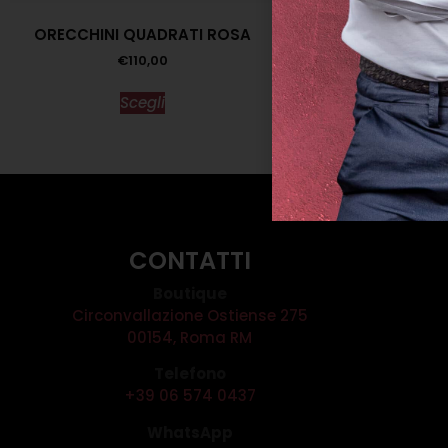
ORECCHINI QUADRATI ROSA
TUTA PALAZZ
€
110,00
€
177,00
€
1
Scegli
Scegl
CONTATTI
Boutique
Circonvallazione Ostiense 275
00154, Roma RM
Telefono
+39 06 574 0437
WhatsApp