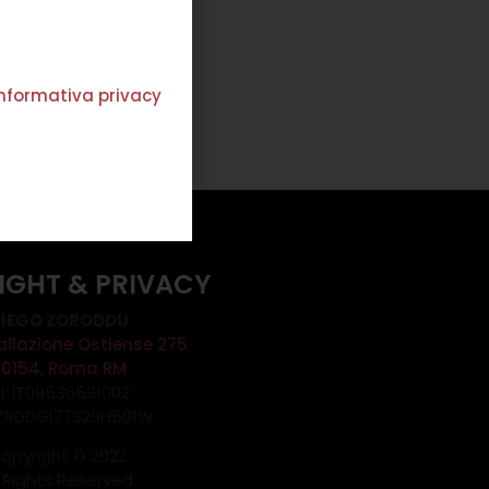
Scegli
'informativa privacy
IGHT & PRIVACY
IEGO ZORODDU
allazione Ostiense 275
00154, Roma RM
.I. IT09536591002
 ZRDDGI77S29H501W
opyright © 2022.
l Rights Reserved.