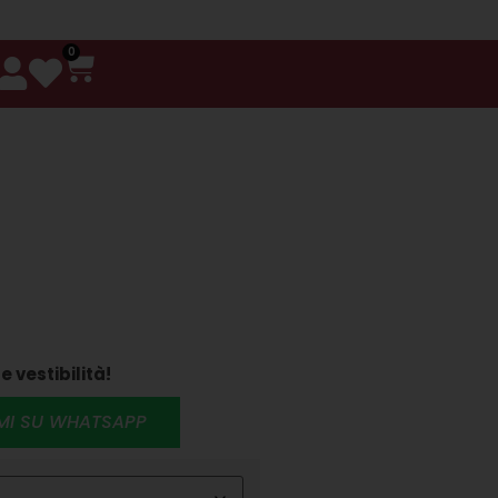
0
e vestibilità!
RMI SU WHATSAPP