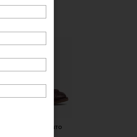
CHANEL DORA AMARANTO
€
243,00
€
145,00