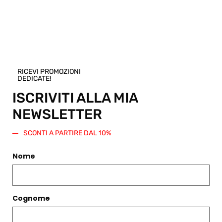
RICEVI PROMOZIONI
DEDICATE!
ISCRIVITI ALLA MIA
NEWSLETTER
PON ORGANZA FLUO
PON ORGANZA MORO
€
82,00
€
82,00
SCONTI A PARTIRE DAL 10%
Scegli
Scegli
Nome
Cognome