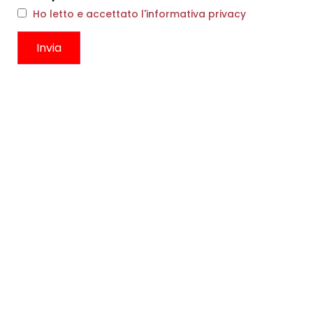
Ho letto e accettato l'informativa privacy
PORTAFOGLIO ZIP LIGHT
PORTAFOGLIO ZIP OCRA
GREY
CHECK
€
62,00
€
62,00
Scegli
Scegli