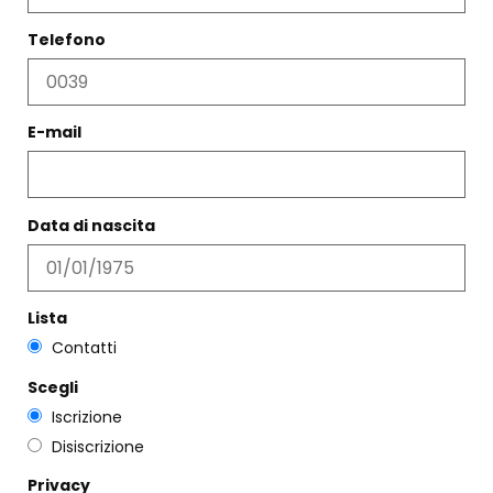
Telefono
E-mail
Data di nascita
PORTAFOGLIO ZIP BLUE
PORTAFOGLIO ZIP BLACK
CHECK
YELLOW CHECK
€
62,00
€
62,00
Scegli
Scegli
Lista
Contatti
Scegli
Iscrizione
Disiscrizione
Privacy