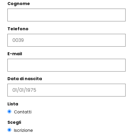
Scegli
Scegli
Cognome
Telefono
E-mail
Data di nascita
IN SALDO -40%
SANDALO MULTIFASCE
TRECCIA
Lista
ORECCHINI TRIANGOLI
€
196,00
€
117,00
DIAMANTI
Contatti
€
121,00
Scegli
Scegli
Scegli
Iscrizione