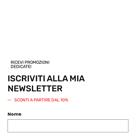
€
146,00
Scegli
RICEVI PROMOZIONI
DEDICATE!
ISCRIVITI ALLA MIA
NEWSLETTER
SCONTI A PARTIRE DAL 10%
Nome
COLLANA CORTA ADÈLE ORO
COLLANA VIVIENNE ORO S
€
122,00
€
122,00