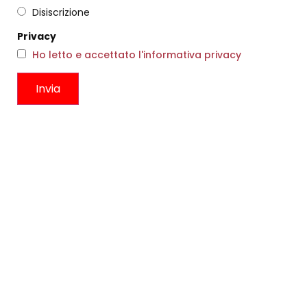
Disiscrizione
Privacy
Ho letto e accettato l'informativa privacy
ANELLO MAGDALENA
€
115,00
PENDENTI BALENA ROSA
Scegli
€
113,00
Scegli