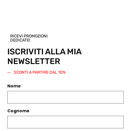
Shop.
Regala questo prodotto
RICEVI PROMOZIONI
DEDICATE!
ISCRIVITI ALLA MIA
PRODOTTI CORRELATI
NEWSLETTER
Filtri
SCONTI A PARTIRE DAL 10%
Nome
Cognome