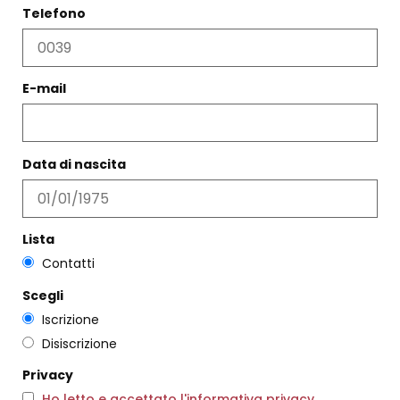
Telefono
E-mail
ABITO RETE OCRA ROSSA
VASO FIO ROSA E VERDE
€
285,00
€
171,00
€
169,00
Scegli
Data di nascita
Scegli
Lista
Contatti
Scegli
Iscrizione
Disiscrizione
Privacy
Ho letto e accettato l'informativa privacy