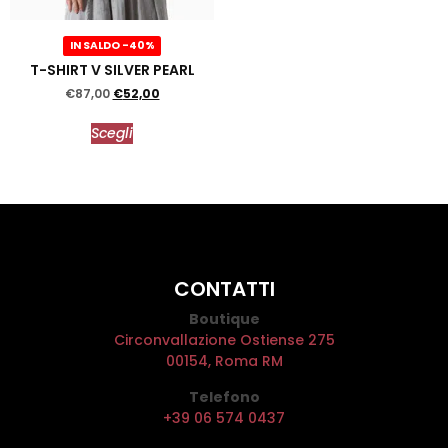
IN SALDO -40%
T-SHIRT V SILVER PEARL
€
87,00
€
52,00
Scegli
CONTATTI
Boutique
Circonvallazione Ostiense 275
00154, Roma RM
Telefono
+39 06 574 0437