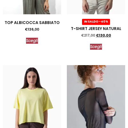
IN SALDO -40%
TOP ALBICOCCA SABBIATO
T-SHIRT JERSEY NATURAL
€
136,00
€
217,00
€
130,00
Scegli
Scegli