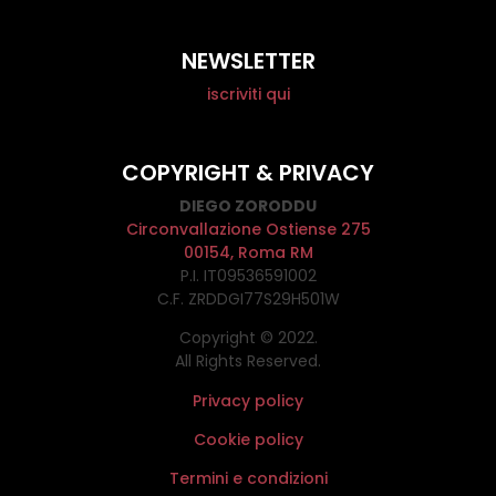
NEWSLETTER
iscriviti qui
COPYRIGHT & PRIVACY
DIEGO ZORODDU
Circonvallazione Ostiense 275
00154, Roma RM
P.I. IT09536591002
C.F. ZRDDGI77S29H501W
Copyright © 2022.
All Rights Reserved.
Privacy policy
Cookie policy
Termini e condizioni