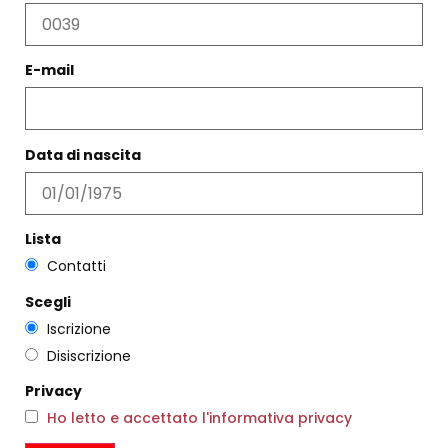
E-mail
PANTALONE OVER GREY
CAMICIA EGADI CITRONELLA
€
132,00
€
79,00
€
209,00
€
125,00
Scegli
Scegli
Data di nascita
Lista
Contatti
Scegli
Iscrizione
Disiscrizione
Privacy
Ho letto e accettato l'informativa privacy
PORTACANDELE AMBRA