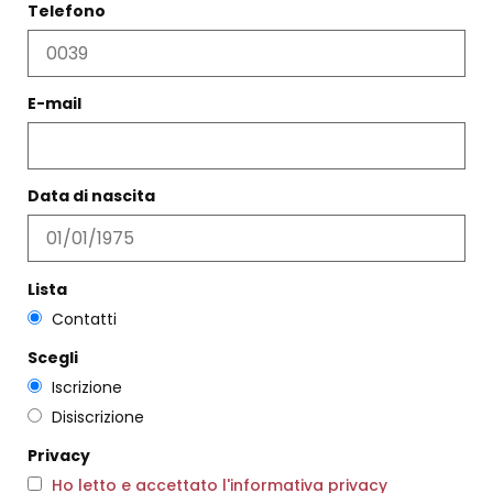
Telefono
VASO ROSA ICHENDORF
E-mail
€
76,00
ABITO SUNSHINE OLIVA
Scegli
€
242,00
€
145,00
Data di nascita
Scegli
Lista
Contatti
Scegli
Iscrizione
Disiscrizione
Privacy
Ho letto e accettato l'informativa privacy