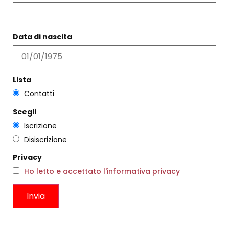
PRODOTTI CORRELATI
Filtri
Data di nascita
Lista
Contatti
Scegli
Iscrizione
Disiscrizione
Privacy
DÉCOLLETÉ BICOLORE RAME
Ho letto e accettato l'informativa privacy
€
194,00
€
116,00
GONNA RITA RIGHE
Scegli
€
412,00
€
247,00
Scegli