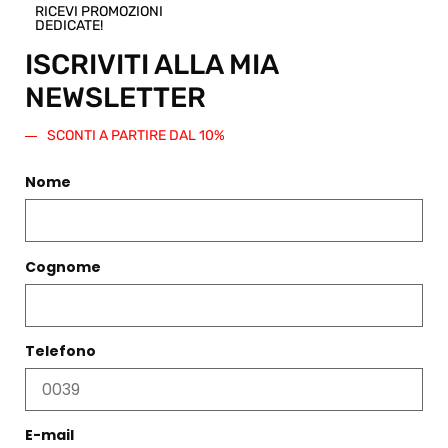
un codice
RICEVI PROMOZIONI
sconto di
DEDICATE!
pari
ISCRIVITI ALLA MIA
importo
da
NEWSLETTER
spendere
su questo
SCONTI A PARTIRE DAL 10%
o qualsiasi
altro
Nome
articolo
presente
nello Shop.
Regala
Cognome
questo
prodotto
Telefono
E-mail