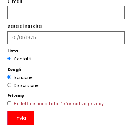
E-mail
PRODOTTI CORRELATI
Data di nascita
Filtri
Lista
Contatti
Scegli
Iscrizione
Disiscrizione
Privacy
Ho letto e accettato l'informativa privacy
ORECCHINI VERTICALI PERLE
COLLANA KURO CARBONE
€
89,00
€
115,00