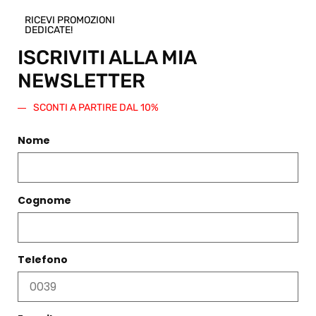
generato
RICEVI PROMOZIONI
un codice
DEDICATE!
sconto di
ISCRIVITI ALLA MIA
pari
importo
NEWSLETTER
da
spendere
SCONTI A PARTIRE DAL 10%
su questo
o qualsiasi
Nome
altro
articolo
presente
nello Shop.
Cognome
Regala
questo
prodotto
Telefono