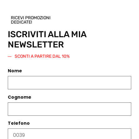
prodotto.
Verrà
generato
RICEVI PROMOZIONI
DEDICATE!
un codice
sconto di
ISCRIVITI ALLA MIA
pari
NEWSLETTER
importo
da
SCONTI A PARTIRE DAL 10%
spendere
su questo
o qualsiasi
Nome
altro
articolo
presente
nello Shop.
Cognome
Regala
questo
prodotto
Telefono