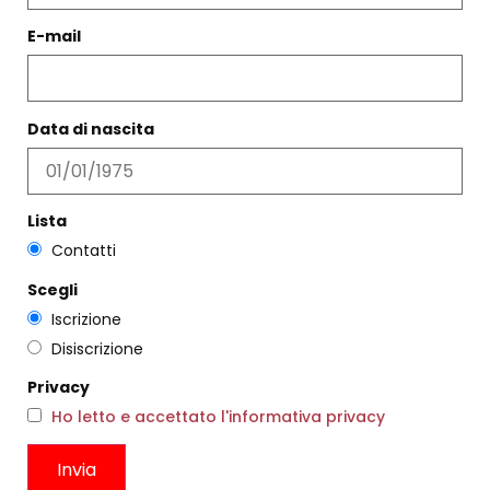
E-mail
PRODOTTI CORRELATI
Data di nascita
Filtri
Lista
Contatti
Scegli
Iscrizione
Disiscrizione
Privacy
Ho letto e accettato l'informativa privacy
PORTACANDELA FIORE LILLA
€
27,00