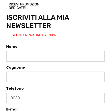
sconto di
RICEVI PROMOZIONI
DEDICATE!
pari
importo
ISCRIVITI ALLA MIA
da
NEWSLETTER
spendere
su questo
SCONTI A PARTIRE DAL 10%
o qualsiasi
altro
articolo
Nome
presente
nello Shop.
Regala
Cognome
questo
prodotto
Telefono
E-mail