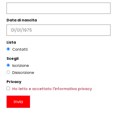
PRODOTTI CORRELATI
Filtri
Data di nascita
Lista
Contatti
Scegli
Iscrizione
Disiscrizione
Privacy
Ho letto e accettato l'informativa privacy
TUTA PALAZZO OCRA ROSSA
ANELLO OSSO BIANCO
€
177,00
€
106,00
€
75,00
Scegli
Scegli