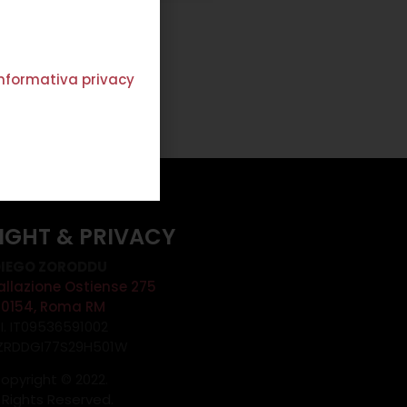
STOLA LUNA BEIGE
€
184,00
€
110,00
'informativa privacy
Scegli
IGHT & PRIVACY
IEGO ZORODDU
allazione Ostiense 275
00154, Roma RM
.I. IT09536591002
 ZRDDGI77S29H501W
opyright © 2022.
l Rights Reserved.