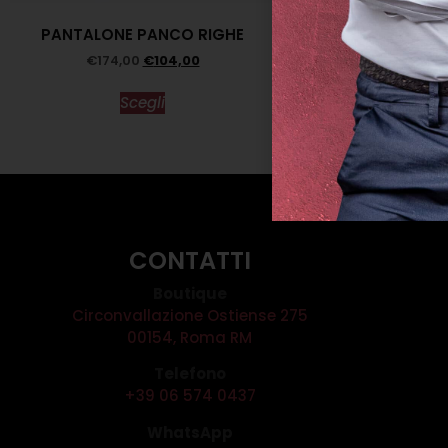
PANTALONE PANCO RIGHE
COLLANA RETE 
€
174,00
€
104,00
€
175,0
Scegli
Scegl
CONTATTI
Boutique
Circonvallazione Ostiense 275
00154, Roma RM
Telefono
+39 06 574 0437
WhatsApp