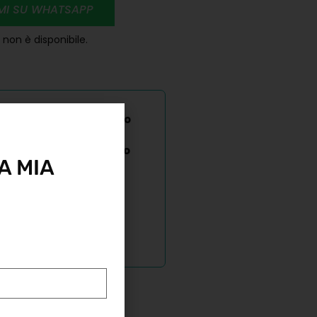
RMI SU WHATSAPP
non è disponibile.
perfetto per un amico o
stare un buono regalo
 taglia e regala questo
A MIA
dice sconto di pari
o qualsiasi altro
%