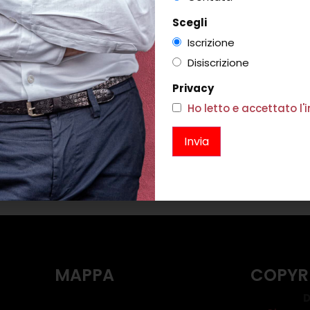
Scegli
Iscrizione
Disiscrizione
Privacy
Ho letto e accettato l
I CRISTALLO
PANTALONE ADELINA SANTORINI
0
€
223,00
€
133,00
i
Scegli
MAPPA
COPYR
D