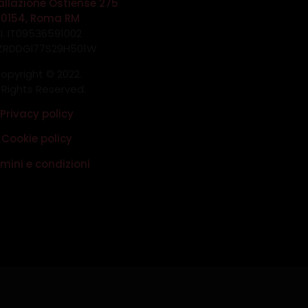
allazione Ostiense 275
00154, Roma RM
.I. IT09536591002
 ZRDDGI77S29H501W
opyright © 2022.
l Rights Reserved.
Privacy policy
Cookie policy
mini e condizioni