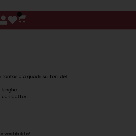
0
fantasia a quadri sui toni del
 lunghe.
e con bottoni.
e vestibilità!