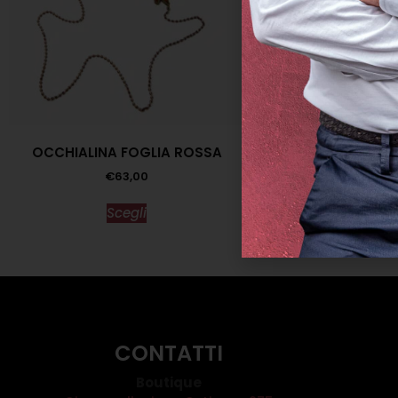
OCCHIALINA FOGLIA ROSSA
COLLANA PIANET
€
63,00
€
89,0
Scegli
Scegl
CONTATTI
Boutique