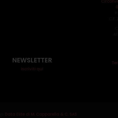
Circonv
P
C.F.
C
Al
NEWSLETTER
Ter
iscriviti qui
@
Data Elite di M. Capparella & C. SAS