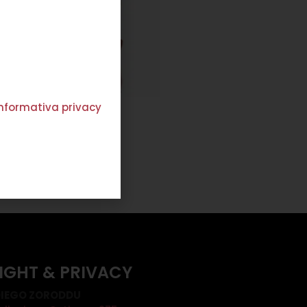
'informativa privacy
STOLA LUNA ROSA
€
184,00
€
110,00
Scegli
IGHT & PRIVACY
IEGO ZORODDU