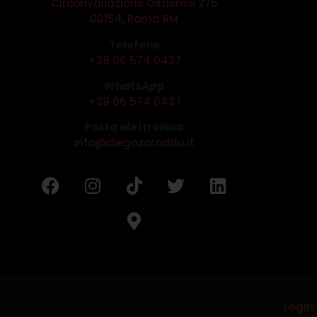
Circonvallazione Ostiense 275
00154, Roma RM
Telefono
+39 06 574 0437
WhatsApp
+39 06 574 0437
Posta elettronica
info@diegozoroddu.it
Login