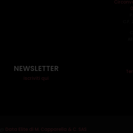
Circonv
P
C.F.
C
Al
NEWSLETTER
Ter
iscriviti qui
@
Data Elite di M. Capparella & C. SAS