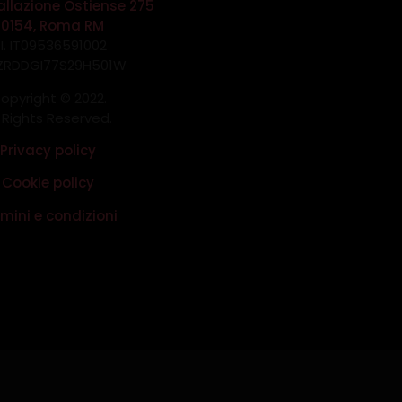
allazione Ostiense 275
00154, Roma RM
.I. IT09536591002
 ZRDDGI77S29H501W
opyright © 2022.
l Rights Reserved.
Privacy policy
Cookie policy
mini e condizioni