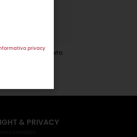
'informativa privacy
COLLANA PIERRE ARGENTO
€
84,00
Scegli
IGHT & PRIVACY
IEGO ZORODDU