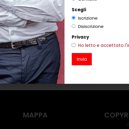
Scegli
Iscrizione
Disiscrizione
Privacy
Ho letto e accettato l
 BICOLORE
MAGLIA JEPPE WHITE
94,00
€
119,00
i
Scegli
MAPPA
COPYR
D