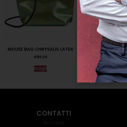
MOUSE BAG CHRYSALIS LATEX
MAGLIA RIGHE
€
88,00
€
157,00
€
Scegli
Scegl
CONTATTI
Boutique