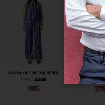
PANTALONE VICTORINE BLU
MAGLIA RIC
€
124,00
€
74,00
€
114,00
€
Scegli
Scegl