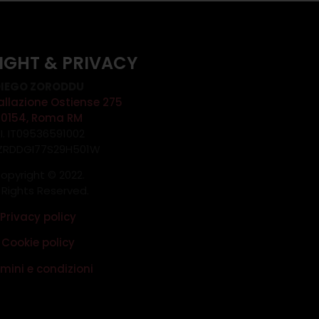
IGHT & PRIVACY
IEGO ZORODDU
allazione Ostiense 275
00154, Roma RM
.I. IT09536591002
 ZRDDGI77S29H501W
opyright © 2022.
l Rights Reserved.
Privacy policy
Cookie policy
mini e condizioni