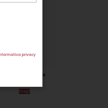
'informativa privacy
TUTA PALAZZO SABBIA
€
177,00
€
106,00
Scegli