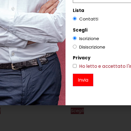
Lista
Contatti
Scegli
Iscrizione
Disiscrizione
Privacy
Ho letto e accettato l
O WHITE
ORECCHINI JULIETTE DORÈ
68,00
€
90,00
i
Scegli