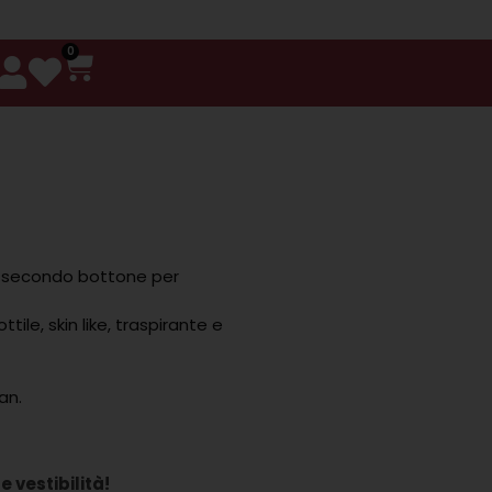
0
al secondo bottone per
tile, skin like, traspirante e
an.
e vestibilità!