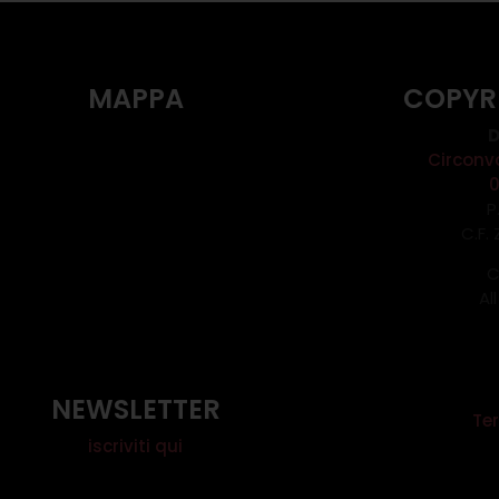
MAPPA
COPYR
D
Circonv
P
C.F.
C
Al
NEWSLETTER
Ter
iscriviti qui