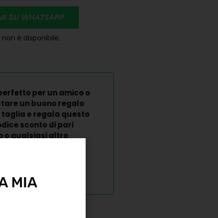
RMI SU WHATSAPP
non è disponibile.
perfetto per un amico o
stare un buono regalo
 taglia e regala questo
dice sconto di pari
o qualsiasi altro
A MIA