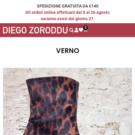
SPEDIZIONE GRATUITA DA €140
Gli ordini online effettuati dal 8 al 26 agosto
saranno evasi dal giorno 27.
0
VERNO