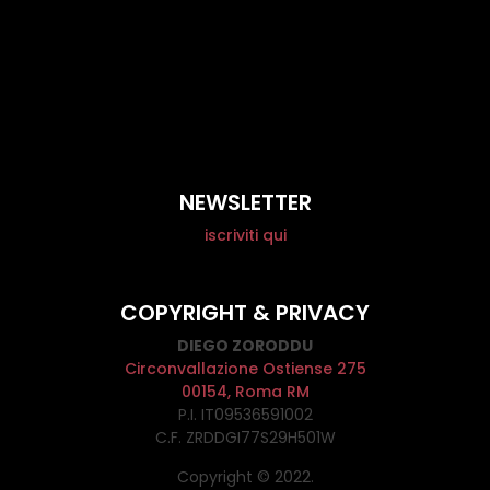
NEWSLETTER
iscriviti qui
COPYRIGHT & PRIVACY
DIEGO ZORODDU
Circonvallazione Ostiense 275
00154, Roma RM
P.I. IT09536591002
C.F. ZRDDGI77S29H501W
Copyright © 2022.