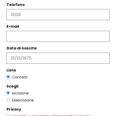
Telefono
MARY JANE TRIANGOLO
E-mail
NERO
€
230,00
€
138,00
COLLANA ADÈLE ARGENTO
€
110,00
Scegli
Data di nascita
Scegli
Lista
Contatti
Scegli
Iscrizione
Disiscrizione
Privacy