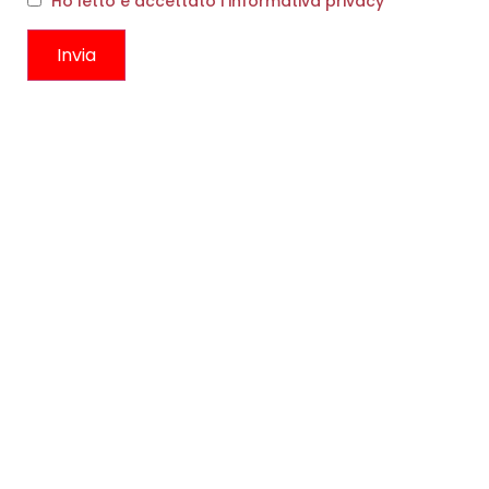
Ho letto e accettato l'informativa privacy
PORTAMONETE AMBER
ROSSO E CAMEL
VASO SMOKE E AMBRA
€
22,00
€
59,00
Scegli
Scegli
CONTATTI
Boutique
Circonvallazione Ostiense 275
00154, Roma RM