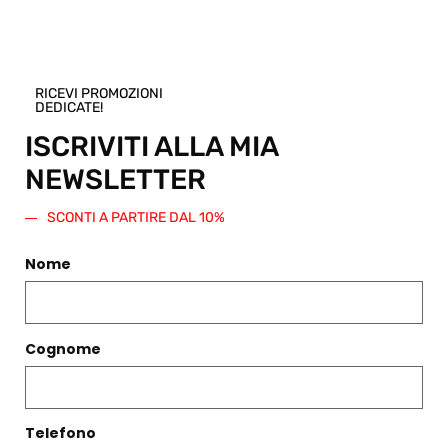
questo
prodotto.
Verrà
generato
RICEVI PROMOZIONI
un codice
DEDICATE!
sconto di
ISCRIVITI ALLA MIA
pari
importo
NEWSLETTER
da
spendere
SCONTI A PARTIRE DAL 10%
su questo
o qualsiasi
Nome
altro
articolo
presente
nello Shop.
Cognome
Regala
questo
prodotto
Telefono