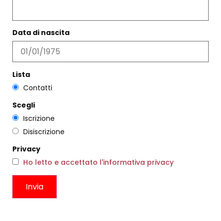
Filtri
Data di nascita
Lista
Contatti
Scegli
Iscrizione
Disiscrizione
Privacy
Ho letto e accettato l'informativa privacy
PANTALONE SIMONE PALMA
CAMICIA DALLAS
FENICOTTERO
€
283,00
€
169,00
€
223,00
€
133,00
Scegli
Scegli