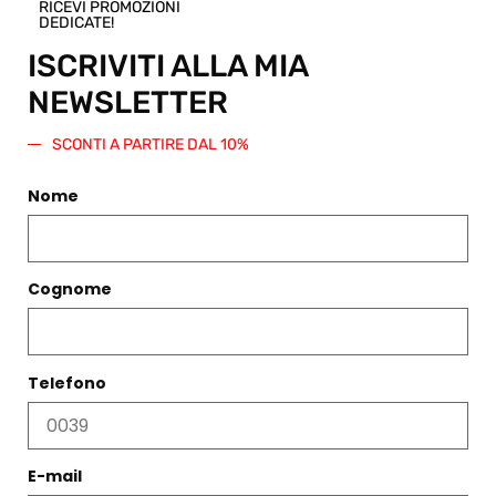
RICEVI PROMOZIONI
pari
DEDICATE!
importo
ISCRIVITI ALLA MIA
da
spendere
NEWSLETTER
su questo
o qualsiasi
SCONTI A PARTIRE DAL 10%
altro
articolo
Nome
presente
nello Shop.
Regala
questo
Cognome
prodotto
Telefono
PRODOTTI CORRELATI
E-mail