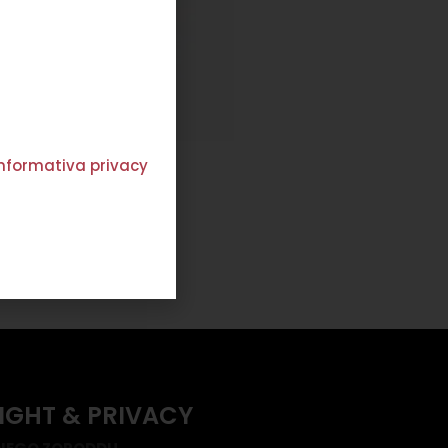
'informativa privacy
GONNA RITA RIGHE
€
412,00
€
247,00
Scegli
IGHT & PRIVACY