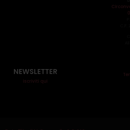
D
Circonv
P
C.F.
C
Al
NEWSLETTER
Ter
iscriviti qui