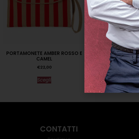
PORTAMONETE AMBER ROSSO E
ORECCHINI AQUIL
CAMEL
€
118,0
€
22,00
Scegl
Scegli
CONTATTI