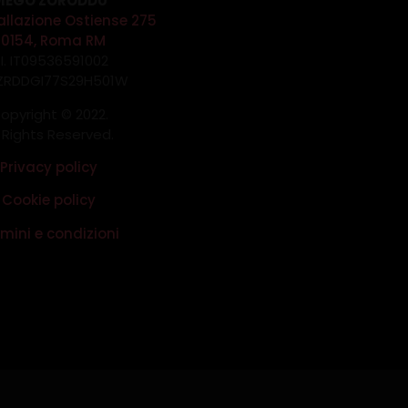
IEGO ZORODDU
allazione Ostiense 275
00154, Roma RM
.I. IT09536591002
 ZRDDGI77S29H501W
opyright © 2022.
l Rights Reserved.
Privacy policy
Cookie policy
mini e condizioni