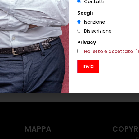
Contatti
Scegli
Iscrizione
Disiscrizione
Privacy
Ho letto e accettato l
ONE ARGENTO
GILET SFUMATO LINAS
0
€
252,00
€
151,00
i
Scegli
MAPPA
COPYR