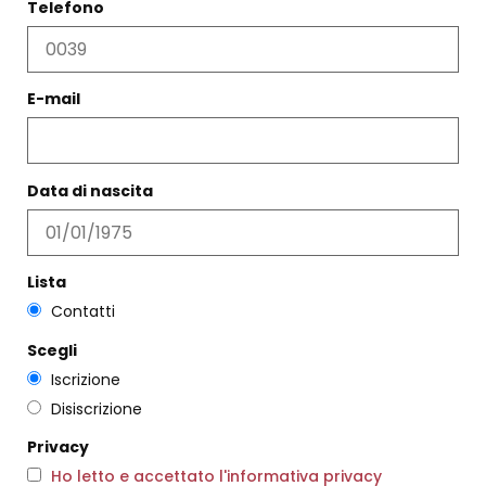
Telefono
E-mail
PANTALONE PALAZZO
BLUSA OVER GRIGIO
SABBIA
€
147,00
€
88,00
€
117,00
€
70,00
Data di nascita
Scegli
Scegli
Lista
Contatti
Scegli
Iscrizione
Disiscrizione
Privacy
Ho letto e accettato l'informativa privacy