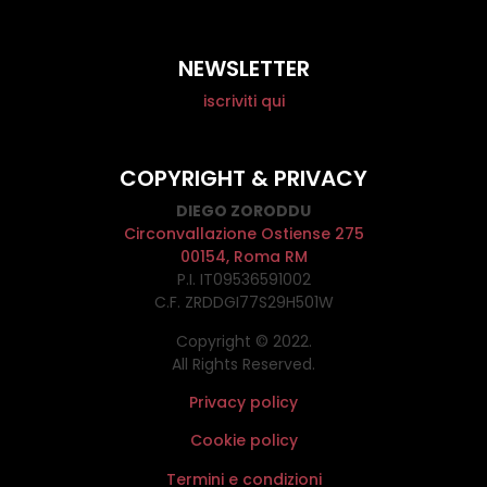
NEWSLETTER
iscriviti qui
COPYRIGHT & PRIVACY
DIEGO ZORODDU
Circonvallazione Ostiense 275
00154, Roma RM
P.I. IT09536591002
C.F. ZRDDGI77S29H501W
Copyright © 2022.
All Rights Reserved.
Privacy policy
Cookie policy
Termini e condizioni