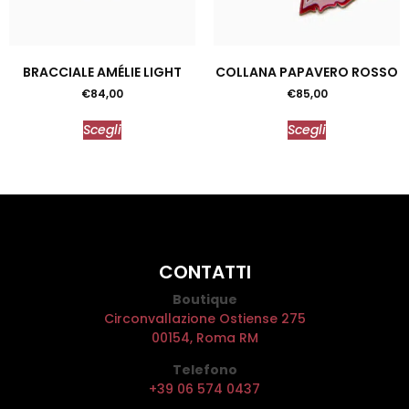
BRACCIALE AMÉLIE LIGHT
COLLANA PAPAVERO ROSSO
€
84,00
€
85,00
Scegli
Scegli
CONTATTI
Boutique
Circonvallazione Ostiense 275
00154, Roma RM
Telefono
+39 06 574 0437