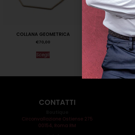
COLLANA GEOMETRICA
COLLANA RETE 
€
70,00
€
175,0
Scegli
Scegl
CONTATTI
Boutique
Circonvallazione Ostiense 275
00154, Roma RM