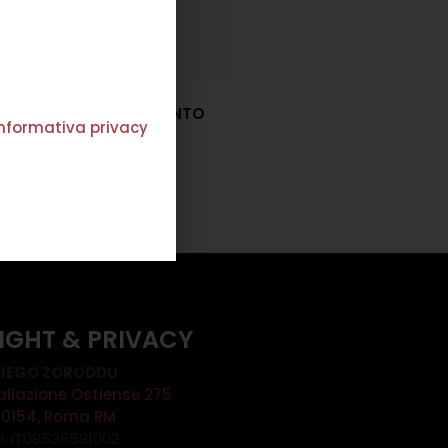
COLLANA PIERRE ARGENTO
'informativa privacy
€
84,00
Scegli
IGHT & PRIVACY
IEGO ZORODDU
allazione Ostiense 275
00154, Roma RM
.I. IT09536591002