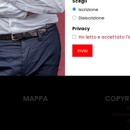
Scegli
Iscrizione
Disiscrizione
Privacy
CRISTALLO
COLLANA ELODIE BRONZO
Ho letto e accettato l
0
€
96,00
i
Scegli
MAPPA
COPYR
D
Circonv
P