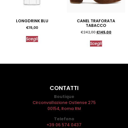
LONGDRINK BLU
CANEL TRAFORATA
TABACCO
€
15,00
€
242,00
€
145,00
Scegli
Scegli
CONTATTI
Boutique
Circonvallazione Ostiense 275
00154, Roma RM
Telefono
+39 06 574 0437