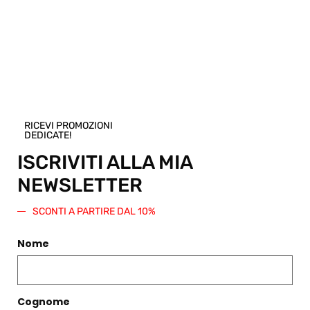
Pensi che questo prodotto sia perfetto per
un amico o una persona cara? Puoi
acquistare un buono regalo per questo
articolo! Scegli una taglia e regala questo
prodotto. Verrà generato un codice sconto
di pari importo da spendere su questo o
qualsiasi altro articolo presente nello
Shop.
RICEVI PROMOZIONI
Regala questo prodotto
DEDICATE!
ISCRIVITI ALLA MIA
NEWSLETTER
SCONTI A PARTIRE DAL 10%
PRODOTTI CORRELATI
Nome
Filtri
Cognome