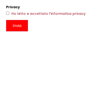
Privacy
Ho letto e accettato l'informativa privacy
BRACCIALE PESCE
ORECCHINI OTTAGONO B
€
73,00
€
60,00
Scegli
Scegli