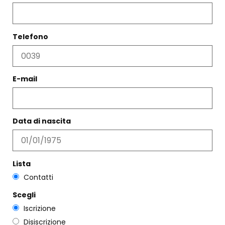
Telefono
E-mail
BROCCA TUBE ROSA
ICHENDORF
Data di nascita
€
32,00
COLLANA CORTA ADÈLE ORO
€
122,00
Scegli
Lista
Scegli
Contatti
Scegli
Iscrizione
Disiscrizione