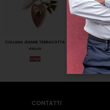
COLLANA JEANNE TERRACOTTA
PORTAMONETE AM
ROSS
€
95,00
€
22,0
Scegli
Scegl
CONTATTI