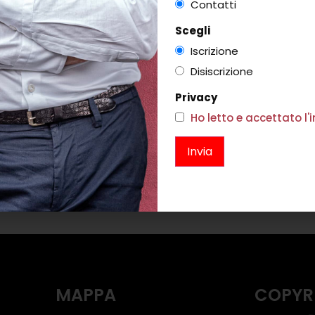
Contatti
Scegli
Iscrizione
Disiscrizione
Privacy
Ho letto e accettato l
BER ROSA E
O
BICCHIERE FONDALE ICHENDORF
0
€
10,00
i
Scegli
MAPPA
COPYR