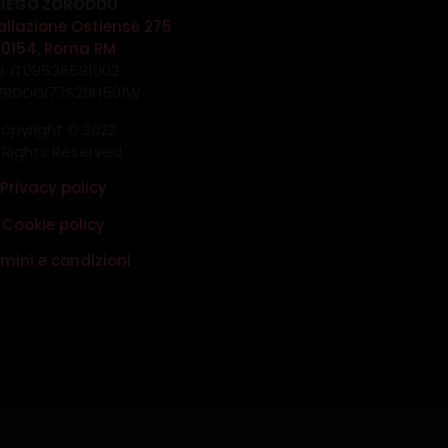
IEGO ZORODDU
allazione Ostiense 275
00154, Roma RM
.I. IT09536591002
 ZRDDGI77S29H501W
opyright © 2022.
l Rights Reserved.
Privacy policy
Cookie policy
mini e condizioni