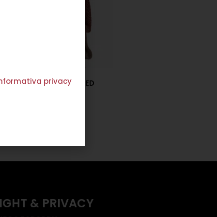
'informativa privacy
MAGLIA RETE SPRAY RED
€
207,00
€
124,00
Scegli
IGHT & PRIVACY