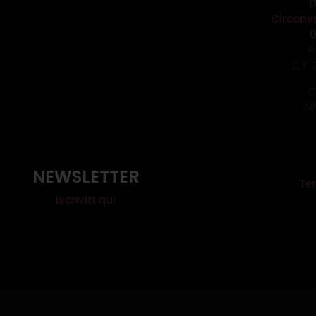
D
Circonv
P
C.F.
C
Al
NEWSLETTER
Ter
iscriviti qui