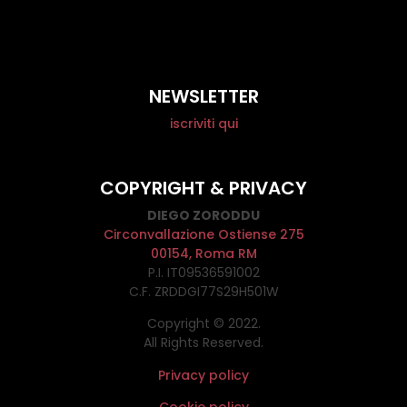
NEWSLETTER
iscriviti qui
COPYRIGHT & PRIVACY
DIEGO ZORODDU
Circonvallazione Ostiense 275
00154, Roma RM
P.I. IT09536591002
C.F. ZRDDGI77S29H501W
Copyright © 2022.
All Rights Reserved.
Privacy policy